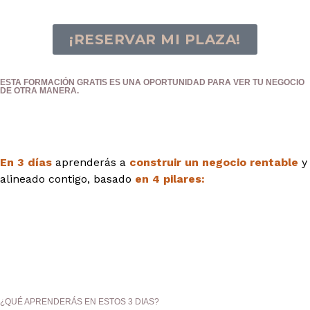
¡RESERVAR MI PLAZA!
ESTA FORMACIÓN
GRATIS
ES UNA OPORTUNIDAD PARA VER TU NEGOCIO
DE OTRA MANERA.
A entender que se puede vivir de la peluquería y
disfrutar cada parte del proceso.
En 3 días
aprenderás a
construir un negocio rentable
y
alineado contigo, basado
en 4 pilares:
¿QUÉ APRENDERÁS EN
ESTOS 3 DIAS?