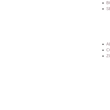
B
S
A
C
Z