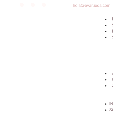
hola@evarueda.com
I
S