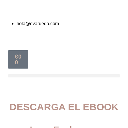
hola@evarueda.com
€
0
0
DESCARGA EL EBOOK