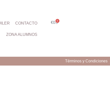
0
€
0
ILER
CONTACTO
ZONA ALUMNOS
Términos y Condiciones