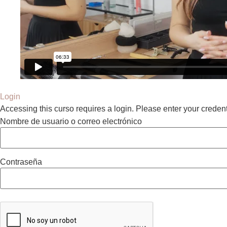
Login
Accessing this curso requires a login. Please enter your creden
Nombre de usuario o correo electrónico
Contraseña